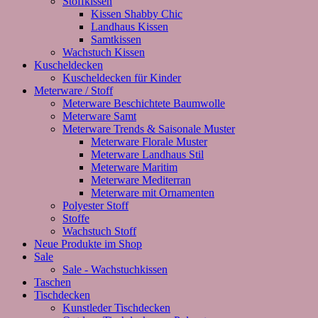
Stoffkissen
Kissen Shabby Chic
Landhaus Kissen
Samtkissen
Wachstuch Kissen
Kuscheldecken
Kuscheldecken für Kinder
Meterware / Stoff
Meterware Beschichtete Baumwolle
Meterware Samt
Meterware Trends & Saisonale Muster
Meterware Florale Muster
Meterware Landhaus Stil
Meterware Maritim
Meterware Mediterran
Meterware mit Ornamenten
Polyester Stoff
Stoffe
Wachstuch Stoff
Neue Produkte im Shop
Sale
Sale - Wachstuchkissen
Taschen
Tischdecken
Kunstleder Tischdecken