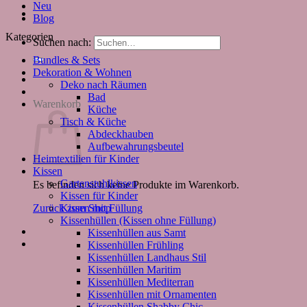
Neu
Blog
Kategorien
Suchen nach:
Bundles & Sets
Dekoration & Wohnen
Deko nach Räumen
Bad
Warenkorb
Küche
Tisch & Küche
Abdeckhauben
Aufbewahrungsbeutel
Heimtextilien für Kinder
Kissen
Gartenstuhlkissen
Es befinden sich keine Produkte im Warenkorb.
Kissen für Kinder
Kissen mit Füllung
Zurück zum Shop
Kissenhüllen (Kissen ohne Füllung)
Kissenhüllen aus Samt
Kissenhüllen Frühling
Kissenhüllen Landhaus Stil
Kissenhüllen Maritim
Kissenhüllen Mediterran
Kissenhüllen mit Ornamenten
Kissenhüllen Shabby Chic