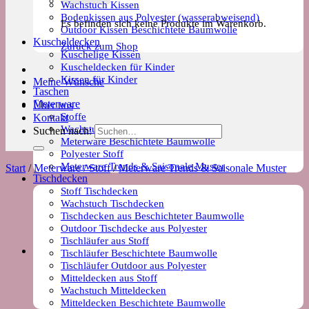
Wachstuch Kissen
Bodenkissen aus Polyester (wasserabweisend)
Es befinden sich keine Produkte im Warenkorb.
Outdoor Kissen Beschichtete Baumwolle
Kuscheldecken
Zurück zum Shop
Kuschelige Kissen
Kuscheldecken für Kinder
Kissen für Kinder
Meine Wünsche
Taschen
Meterware
Über uns
Stoffe
Kontakt
Wachstuch Stoff
Suchen nach:
Meterware Beschichtete Baumwolle
Polyester Stoff
Meterware Trends & Saisonale Muster
Start
/
Meterware / Stoff
/
Meterware Trends & Saisonale Muster
Tischdecken
Stoff Tischdecken
Wachstuch Tischdecken
Tischdecken aus Beschichteter Baumwolle
Outdoor Tischdecke aus Polyester
Tischläufer aus Stoff
Tischläufer Beschichtete Baumwolle
Tischläufer Outdoor aus Polyester
Mitteldecken aus Stoff
Wachstuch Mitteldecken
Mitteldecken Beschichtete Baumwolle