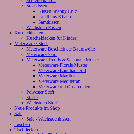
Schleifenkissen
Stoffkissen
Kissen Shabby Chic
Landhaus Kissen
Samtkissen
Wachstuch Kissen
Kuscheldecken
Kuscheldecken für Kinder
Meterware / Stoff
Meterware Beschichtete Baumwolle
Meterware Samt
Meterware Trends & Saisonale Muster
Meterware Florale Muster
Meterware Landhaus Stil
Meterware Maritim
Meterware Mediterran
Meterware mit Ornamenten
Polyester Stoff
Stoffe
Wachstuch Stoff
Neue Produkte im Shop
Sale
Sale - Wachstuchkissen
Taschen
Tischdecken