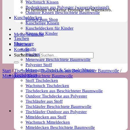
Wachstuch Kissen
Bodenkissen aus Polyester (wasserabweisend)
Es befinden sich keine Produkte im Warenkorb.
Outdoor Kissen Beschichtete Baumwolle
Kuscheldecken
Zurück zum Shop
Kuschelige Kissen
Kuscheldecken für Kinder
Kissen für Kinder
Meine Wünsche
Taschen
Meterware
Über uns
Stoffe
Kontakt
Wachstuch Stoff
Suchen nach:
Meterware Beschichtete Baumwolle
Polyester Stoff
Meterware Trends & Saisonale Muster
Start
/
Tischdecken
/
Tischdecken aus Beschichteter Baumwolle
/
Tischdecken
Mitteldecken Beschichtete Baumwolle
Stoff Tischdecken
Wachstuch Tischdecken
Tischdecken aus Beschichteter Baumwolle
Outdoor Tischdecke aus Polyester
Tischläufer aus Stoff
Tischläufer Beschichtete Baumwolle
Tischläufer Outdoor aus Polyester
Mitteldecken aus Stoff
Wachstuch Mitteldecken
Mitteldecken Beschichtete Baumwolle