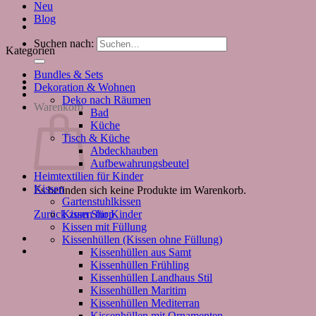
Neu
Blog
Suchen nach:
Kategorien
Bundles & Sets
Dekoration & Wohnen
Deko nach Räumen
Warenkorb
Bad
Küche
Tisch & Küche
Abdeckhauben
Aufbewahrungsbeutel
Heimtextilien für Kinder
Kissen
Es befinden sich keine Produkte im Warenkorb.
Gartenstuhlkissen
Kissen für Kinder
Zurück zum Shop
Kissen mit Füllung
Kissenhüllen (Kissen ohne Füllung)
Kissenhüllen aus Samt
Kissenhüllen Frühling
Kissenhüllen Landhaus Stil
Kissenhüllen Maritim
Kissenhüllen Mediterran
Kissenhüllen mit Ornamenten