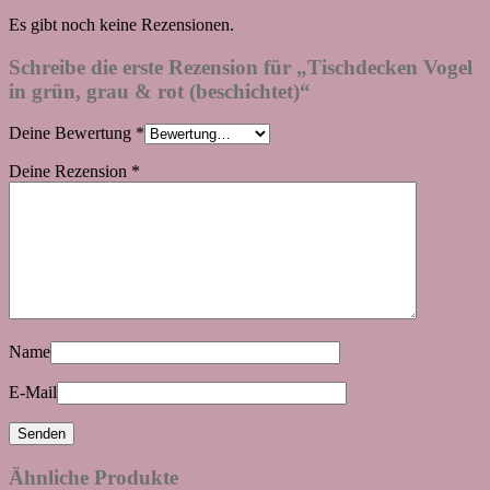
Es gibt noch keine Rezensionen.
Schreibe die erste Rezension für „Tischdecken Vogel
in grün, grau & rot (beschichtet)“
Deine Bewertung
*
Deine Rezension
*
Name
E-Mail
Ähnliche Produkte