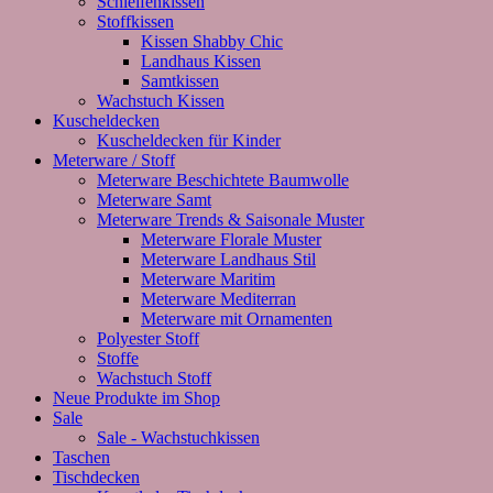
Schleifenkissen
Stoffkissen
Kissen Shabby Chic
Landhaus Kissen
Samtkissen
Wachstuch Kissen
Kuscheldecken
Kuscheldecken für Kinder
Meterware / Stoff
Meterware Beschichtete Baumwolle
Meterware Samt
Meterware Trends & Saisonale Muster
Meterware Florale Muster
Meterware Landhaus Stil
Meterware Maritim
Meterware Mediterran
Meterware mit Ornamenten
Polyester Stoff
Stoffe
Wachstuch Stoff
Neue Produkte im Shop
Sale
Sale - Wachstuchkissen
Taschen
Tischdecken