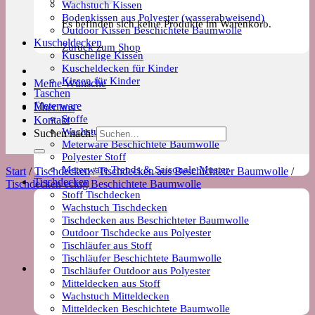
Wachstuch Kissen
Bodenkissen aus Polyester (wasserabweisend)
Es befinden sich keine Produkte im Warenkorb.
Outdoor Kissen Beschichtete Baumwolle
Kuscheldecken
Zurück zum Shop
Kuschelige Kissen
Kuscheldecken für Kinder
Kissen für Kinder
Meine Wünsche
Taschen
Meterware
Über uns
Stoffe
Kontakt
Wachstuch Stoff
Suchen nach:
Meterware Beschichtete Baumwolle
Polyester Stoff
Meterware Trends & Saisonale Muster
Start
/
Tischdecken
/
Tischdecken aus Beschichteter Baumwolle
/
Tischdecken
Tischdecken eckig Beschichtete Baumwolle
Stoff Tischdecken
Wachstuch Tischdecken
Tischdecken aus Beschichteter Baumwolle
Outdoor Tischdecke aus Polyester
Tischläufer aus Stoff
Tischläufer Beschichtete Baumwolle
Tischläufer Outdoor aus Polyester
Mitteldecken aus Stoff
Wachstuch Mitteldecken
Mitteldecken Beschichtete Baumwolle