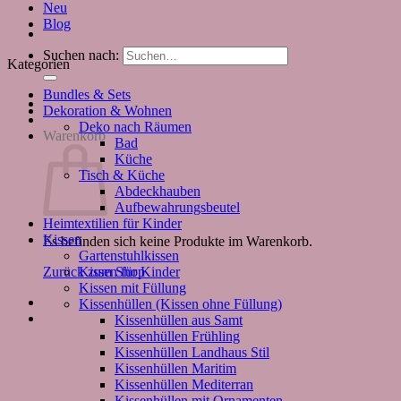
Neu
Blog
Suchen nach:
Kategorien
Bundles & Sets
Dekoration & Wohnen
Deko nach Räumen
Warenkorb
Bad
Küche
Tisch & Küche
Abdeckhauben
Aufbewahrungsbeutel
Heimtextilien für Kinder
Kissen
Es befinden sich keine Produkte im Warenkorb.
Gartenstuhlkissen
Kissen für Kinder
Zurück zum Shop
Kissen mit Füllung
Kissenhüllen (Kissen ohne Füllung)
Kissenhüllen aus Samt
Kissenhüllen Frühling
Kissenhüllen Landhaus Stil
Kissenhüllen Maritim
Kissenhüllen Mediterran
Kissenhüllen mit Ornamenten