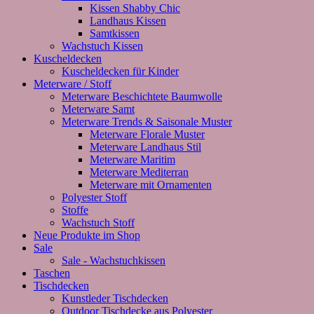
Kissen Shabby Chic
Landhaus Kissen
Samtkissen
Wachstuch Kissen
Kuscheldecken
Kuscheldecken für Kinder
Meterware / Stoff
Meterware Beschichtete Baumwolle
Meterware Samt
Meterware Trends & Saisonale Muster
Meterware Florale Muster
Meterware Landhaus Stil
Meterware Maritim
Meterware Mediterran
Meterware mit Ornamenten
Polyester Stoff
Stoffe
Wachstuch Stoff
Neue Produkte im Shop
Sale
Sale - Wachstuchkissen
Taschen
Tischdecken
Kunstleder Tischdecken
Outdoor Tischdecke aus Polyester