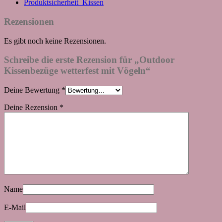
Produktsicherheit_Kissen
Rezensionen
Es gibt noch keine Rezensionen.
Schreibe die erste Rezension für „Outdoor
Kissenbezüge wetterfest mit Vögeln“
Deine Bewertung
*
Deine Rezension
*
Name
E-Mail