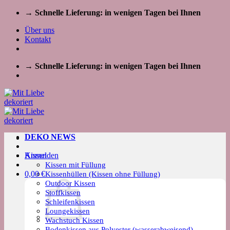
Zum
→ Schnelle Lieferung: in wenigen Tagen bei Ihnen
Inhalt
Über uns
springen
Kontakt
→ Schnelle Lieferung: in wenigen Tagen bei Ihnen
DEKO NEWS
Kissen
Anmelden
Kissen mit Füllung
0,00
€
Kissenhüllen (Kissen ohne Füllung)
Outdoor Kissen
Stoffkissen
Schleifenkissen
Loungekissen
Wachstuch Kissen
Bodenkissen aus Polyester (wasserabweisend)