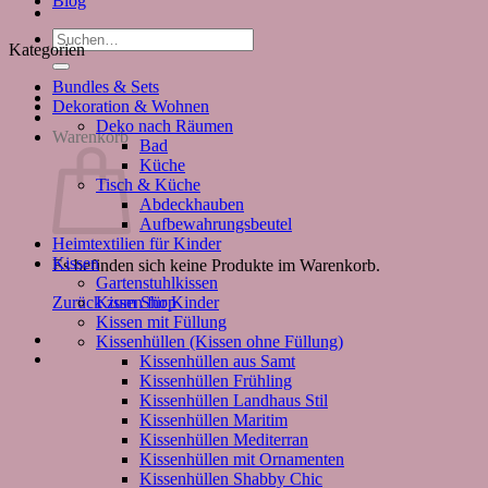
Blog
Suchen
Kategorien
nach:
Bundles & Sets
Dekoration & Wohnen
Deko nach Räumen
Warenkorb
Bad
Küche
Tisch & Küche
Abdeckhauben
Aufbewahrungsbeutel
Heimtextilien für Kinder
Kissen
Es befinden sich keine Produkte im Warenkorb.
Gartenstuhlkissen
Kissen für Kinder
Zurück zum Shop
Kissen mit Füllung
Kissenhüllen (Kissen ohne Füllung)
Kissenhüllen aus Samt
Kissenhüllen Frühling
Kissenhüllen Landhaus Stil
Kissenhüllen Maritim
Kissenhüllen Mediterran
Kissenhüllen mit Ornamenten
Kissenhüllen Shabby Chic