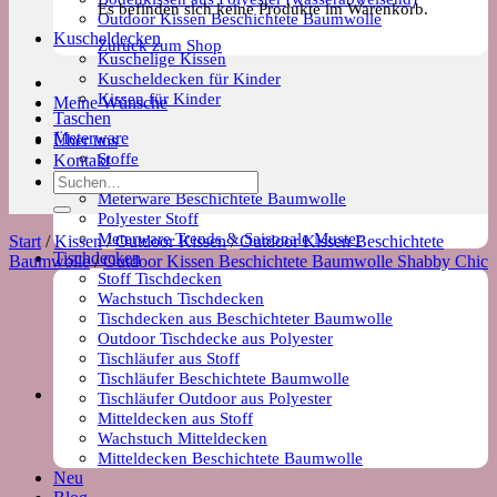
Es befinden sich keine Produkte im Warenkorb.
Outdoor Kissen Beschichtete Baumwolle
Kuscheldecken
Zurück zum Shop
Kuschelige Kissen
Kuscheldecken für Kinder
Kissen für Kinder
Meine Wünsche
Taschen
Meterware
Über uns
Stoffe
Kontakt
Wachstuch Stoff
Suchen
Meterware Beschichtete Baumwolle
nach:
Polyester Stoff
Meterware Trends & Saisonale Muster
Start
/
Kissen
/
Outdoor Kissen
/
Outdoor Kissen Beschichtete
Tischdecken
Baumwolle
/
Outdoor Kissen Beschichtete Baumwolle Shabby Chic
Stoff Tischdecken
Wachstuch Tischdecken
Tischdecken aus Beschichteter Baumwolle
Outdoor Tischdecke aus Polyester
Tischläufer aus Stoff
Tischläufer Beschichtete Baumwolle
Tischläufer Outdoor aus Polyester
Mitteldecken aus Stoff
Wachstuch Mitteldecken
Mitteldecken Beschichtete Baumwolle
Neu