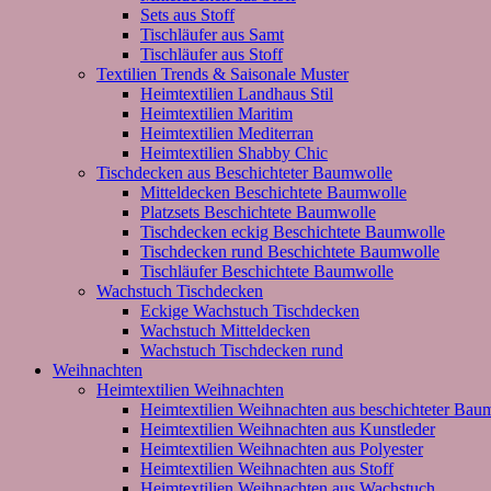
Sets aus Stoff
Tischläufer aus Samt
Tischläufer aus Stoff
Textilien Trends & Saisonale Muster
Heimtextilien Landhaus Stil
Heimtextilien Maritim
Heimtextilien Mediterran
Heimtextilien Shabby Chic
Tischdecken aus Beschichteter Baumwolle
Mitteldecken Beschichtete Baumwolle
Platzsets Beschichtete Baumwolle
Tischdecken eckig Beschichtete Baumwolle
Tischdecken rund Beschichtete Baumwolle
Tischläufer Beschichtete Baumwolle
Wachstuch Tischdecken
Eckige Wachstuch Tischdecken
Wachstuch Mitteldecken
Wachstuch Tischdecken rund
Weihnachten
Heimtextilien Weihnachten
Heimtextilien Weihnachten aus beschichteter Bau
Heimtextilien Weihnachten aus Kunstleder
Heimtextilien Weihnachten aus Polyester
Heimtextilien Weihnachten aus Stoff
Heimtextilien Weihnachten aus Wachstuch