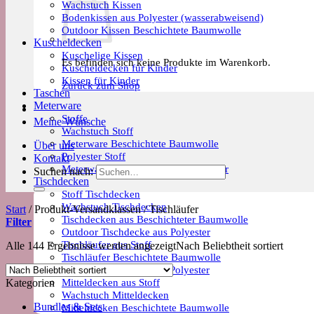
Wachstuch Kissen
Bodenkissen aus Polyester (wasserabweisend)
Outdoor Kissen Beschichtete Baumwolle
Kuscheldecken
Kuschelige Kissen
Es befinden sich keine Produkte im Warenkorb.
Kuscheldecken für Kinder
Kissen für Kinder
Zurück zum Shop
Taschen
Meterware
Stoffe
Meine Wünsche
Wachstuch Stoff
Meterware Beschichtete Baumwolle
Über uns
Polyester Stoff
Kontakt
Meterware Trends & Saisonale Muster
Suchen nach:
Tischdecken
Stoff Tischdecken
Wachstuch Tischdecken
Start
/
Produkt-Versandklassen
/
Tischläufer
Tischdecken aus Beschichteter Baumwolle
Filter
Outdoor Tischdecke aus Polyester
Tischläufer aus Stoff
Alle 144 Ergebnisse werden angezeigt
Nach Beliebtheit sortiert
Tischläufer Beschichtete Baumwolle
Tischläufer Outdoor aus Polyester
Mitteldecken aus Stoff
Kategorien
Wachstuch Mitteldecken
Bundles & Sets
Mitteldecken Beschichtete Baumwolle