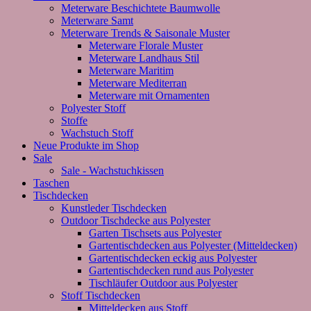
Meterware Beschichtete Baumwolle
Meterware Samt
Meterware Trends & Saisonale Muster
Meterware Florale Muster
Meterware Landhaus Stil
Meterware Maritim
Meterware Mediterran
Meterware mit Ornamenten
Polyester Stoff
Stoffe
Wachstuch Stoff
Neue Produkte im Shop
Sale
Sale - Wachstuchkissen
Taschen
Tischdecken
Kunstleder Tischdecken
Outdoor Tischdecke aus Polyester
Garten Tischsets aus Polyester
Gartentischdecken aus Polyester (Mitteldecken)
Gartentischdecken eckig aus Polyester
Gartentischdecken rund aus Polyester
Tischläufer Outdoor aus Polyester
Stoff Tischdecken
Mitteldecken aus Stoff