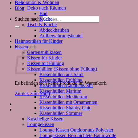
Dekoration & Wohnen
Neu
Deko nach Räumen
Blog
Bad
Küche
Suchen nach:
Tisch & Küche
Abdeckhauben
Aufbewahrungsbeutel
Heimtextilien für Kinder
Kissen
Warenkorb
Gartenstuhlkissen
Kissen für Kinder
Kissen mit Füllung
Kissenhüllen (Kissen ohne Füllung)
Kissenhüllen aus Samt
Kissenhüllen Frühling
Es befinden sich keine Produkte im Warenkorb.
Kissenhüllen Landhaus Stil
Kissenhüllen Maritim
Zurück zum Shop
Kissenhüllen Mediterran
Kissenhüllen mit Ornamenten
Kissenhüllen Shabby Chic
Kissenhüllen Sommer
Kuschelige Kissen
Loungekissen
Lounge Kissen Outdoor aus Polyester
Loungekissen Beschichtete Baumwolle