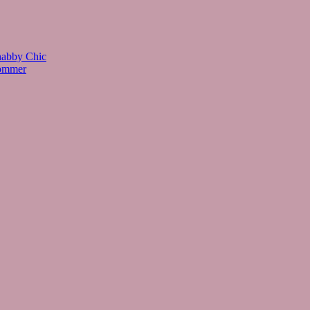
habby Chic
Sommer